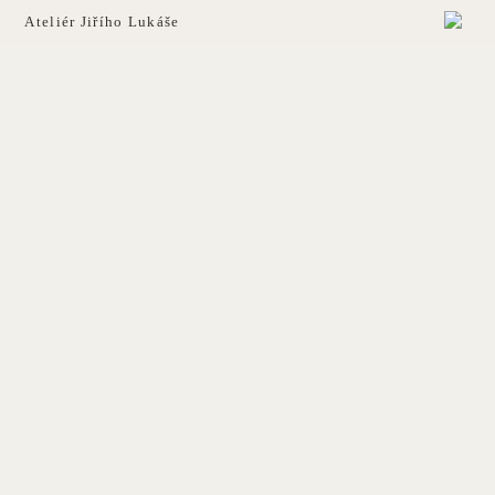
Ateliér Jiřího Lukáše
ARCHITEKTURA
NOVINKY
ATELIÉR