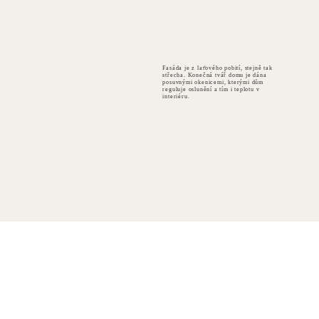
Fasáda je z laťového pobití, stejně tak
střecha. Konečná tvář domu je dána
posuvnými okenicemi, kterými dům
reguluje oslunění a tím i teplotu v
interiéru.