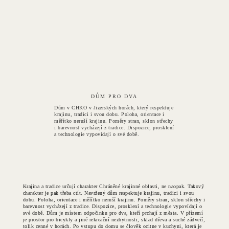
DŮM PRO DVA
Dům v CHKO v Jizerských horách, který respektuje
krajinu, tradici i svou dobu. Poloha, orientace i
měřítko neruší krajinu. Poměry stran, sklon střechy
i barevnost vycházejí z tradice. Dispozice, prosklení
a technologie vypovídají o své době.
Krajina a tradice určují charakter Chráněné krajinné oblasti, ne naopak. Takový
charakter je pak třeba ctít. Navržený dům respektuje krajinu, tradici i svou
dobu. Poloha, orientace i měřítko neruší krajinu. Poměry stran, sklon střechy i
barevnost vycházejí z tradice. Dispozice, prosklení a technologie vypovídají o
své době. Dům je místem odpočinku pro dva, kteří prchají z města. V přízemí
je prostor pro bicykly a jiné rekreační nezbytnosti, sklad dřeva a suché zádveří,
tolik cenné v horách. Po vstupu do domu se člověk ocitne v kuchyni, která je